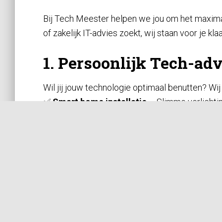
Bij Tech Meester helpen we jou om het maximale
of zakelijk IT-advies zoekt, wij staan voor je k
1. Persoonlijk Tech-ad
Wil jij jouw technologie optimaal benutten? Wij
✅
Smart home installatie
– Slimme verlichti
✅
Gamen op maat
– Advies en installatie van
✅
Personal tech shopping
– Een expert gaat 
2. Laptop & PC-upgrade
Haal de beste prestaties uit je laptop of des
💻
Laptop upgrades
– Sneller werken met ext
🖥️
PC-bouw op maat
– Wij stellen een op maa