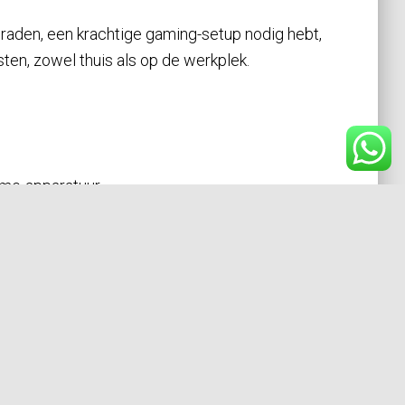
graden, een krachtige gaming-setup nodig hebt,
sten, zowel thuis als op de werkplek.
ome-apparatuur.
tup.
n budget te kiezen.
k.