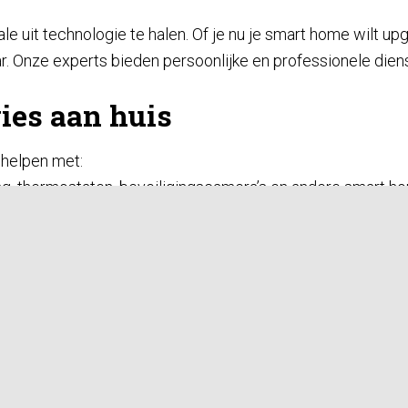
 uit technologie te halen. Of je nu je smart home wilt up
laar. Onze experts bieden persoonlijke en professionele dien
vies aan huis
 helpen met:
ng, thermostaten, beveiligingscamera’s en andere smart h
 gaming-pc’s, monitoren en accessoires voor de ultieme se
met je mee om de beste elektronica voor jouw behoeften e
 service
ktop met onze upgrade- en onderhoudsdiensten:
ra RAM, SSD-opslag en een nieuwe batterij.
t gemaakte pc samen voor gaming, werk of creatief gebrui