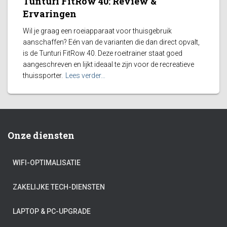
Tunturi FitRow 40: Review &
Ervaringen
Wil je graag een roeiapparaat voor thuisgebruik
aanschaffen? Eén van de varianten die dan direct opvalt,
is de Tunturi FitRow 40. Deze roeitrainer staat goed
aangeschreven en lijkt ideaal te zijn voor de recreatieve
thuissporter.
Lees verder…
Onze diensten
WIFI-OPTIMALISATIE
ZAKELIJKE TECH-DIENSTEN
LAPTOP & PC-UPGRADE