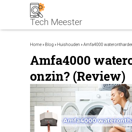
Home
»
Blog
»
Huishouden
»
Amfa4000 waterontharder:
Amfa4000 watero
onzin? (Review)