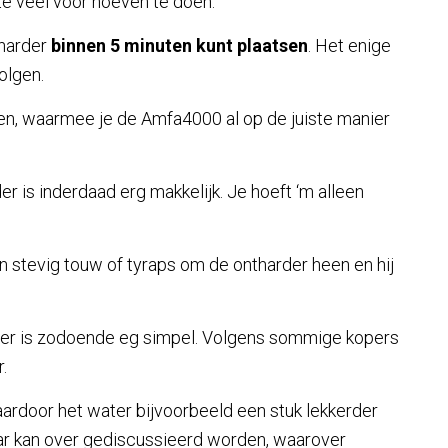
te veel voor hoeven te doen.
tharder
binnen 5 minuten kunt plaatsen
. Het enige
olgen.
en, waarmee je de Amfa4000 al op de juiste manier
r is inderdaad erg makkelijk. Je hoeft ‘m alleen
n stevig touw of tyraps om de ontharder heen en hij
der is zodoende eg simpel. Volgens sommige kopers
.
aardoor het water bijvoorbeeld een stuk lekkerder
aar kan over gediscussieerd worden, waarover