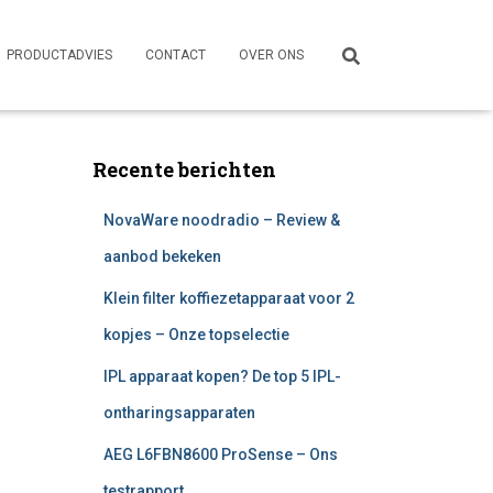
PRODUCTADVIES
CONTACT
OVER ONS
Recente berichten
NovaWare noodradio – Review &
aanbod bekeken
Klein filter koffiezetapparaat voor 2
kopjes – Onze topselectie
IPL apparaat kopen? De top 5 IPL-
ontharingsapparaten
AEG L6FBN8600 ProSense – Ons
testrapport