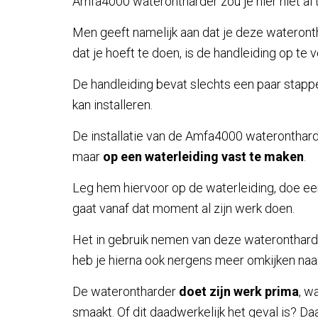
Amfa4000 waterontharder zou je hier niet al 
Men geeft namelijk aan dat je deze wateron
dat je hoeft te doen, is de handleiding op te v
De handleiding bevat slechts een paar stapp
kan installeren.
De installatie van de Amfa4000 waterontharde
maar
op een waterleiding vast te maken
.
Leg hem hiervoor op de waterleiding, doe ee
gaat vanaf dat moment al zijn werk doen.
Het in gebruik nemen van deze wateronthar
heb je hierna ook nergens meer omkijken naar
De waterontharder
doet zijn werk prima
, w
smaakt. Of dit daadwerkelijk het geval is? D