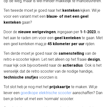
op de weg, maar is wel minder makkelijk te manoeuvreren.
Ten tweede moet je goed naar het
kenteken
kijken. Wil je
voor een variant met een
blauw- of met een geel
kenteken
gaan?
Door de
nieuwe wetgevingen
, ingegaan per
1-1-2023
, is
het aan te raden om voor een
geel kenteken
te gaan. Met
een geel kenteken mag je
45 kilometer per uur
rijden.
Ten derde moet je goed naar de
samenstelling
van de
retro e-scooter kijken. Let niet alleen op het fraaie
design
,
maar kijk ook bijvoorbeeld naar de
actieradius
. Ook is het
wenselijk dat de retro scooter van de nodige handige,
technische snufjes
voorzien is.
Tot slot heb je nog met het
prijskaartje
te maken. Wil je
liever een
goedkope elektrische scooter
aanschaffen? Dan
ben je beter uit met een ‘normale’ scooter.