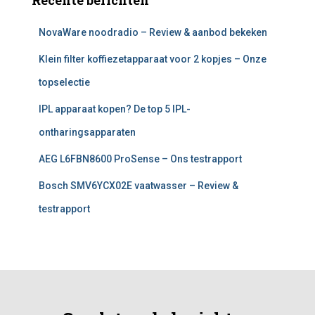
Recente berichten
NovaWare noodradio – Review & aanbod bekeken
Klein filter koffiezetapparaat voor 2 kopjes – Onze
topselectie
IPL apparaat kopen? De top 5 IPL-
ontharingsapparaten
AEG L6FBN8600 ProSense – Ons testrapport
Bosch SMV6YCX02E vaatwasser – Review &
testrapport