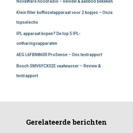
NovaWare noodradio – Review & aanbod bekeken
Klein filter koffiezetapparaat voor 2 kopjes – Onze
topselectie
IPL apparaat kopen? De top 5 IPL-
ontharingsapparaten
AEG L6FBN8600 ProSense – Ons testrapport
Bosch SMV6YCX02E vaatwasser – Review &
testrapport
Gerelateerde berichten