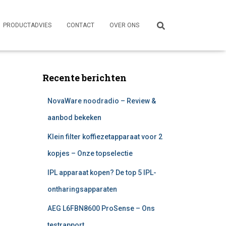
PRODUCTADVIES
CONTACT
OVER ONS
Recente berichten
NovaWare noodradio – Review &
aanbod bekeken
Klein filter koffiezetapparaat voor 2
kopjes – Onze topselectie
IPL apparaat kopen? De top 5 IPL-
ontharingsapparaten
AEG L6FBN8600 ProSense – Ons
testrapport