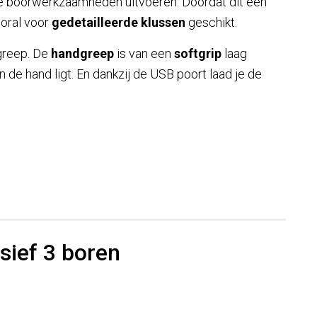
te boorwerkzaamheden uitvoeren. Doordat dit een
ooral voor
gedetailleerde klussen
geschikt.
greep. De
handgreep
is van een
softgrip
laag
 de hand ligt. En dankzij de USB poort laad je de
sief 3 boren