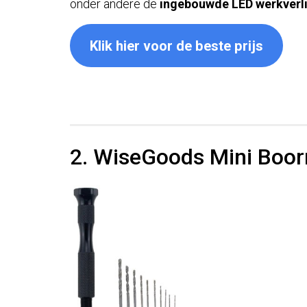
onder andere de
ingebouwde LED werkverl
Klik hier voor de beste prijs
2. WiseGoods Mini Boo