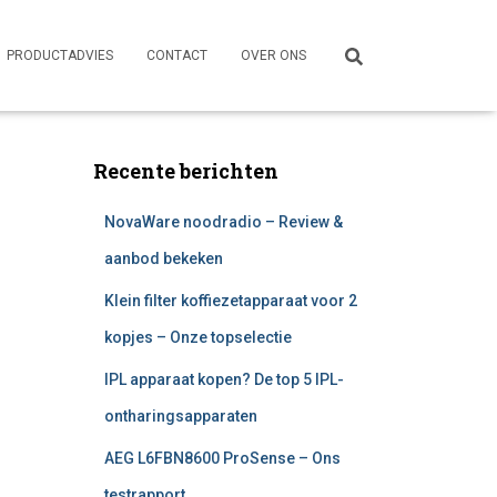
PRODUCTADVIES
CONTACT
OVER ONS
Recente berichten
NovaWare noodradio – Review &
aanbod bekeken
Klein filter koffiezetapparaat voor 2
kopjes – Onze topselectie
IPL apparaat kopen? De top 5 IPL-
ontharingsapparaten
AEG L6FBN8600 ProSense – Ons
testrapport