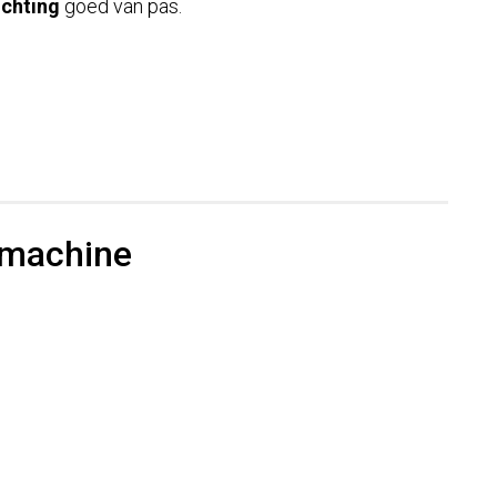
ichting
goed van pas.
rmachine