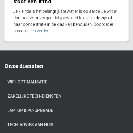
voor een kind
Je kleintje is het belangrijkste wat er is op aarde. Je wilt er
dan ook voor zorgen dat jouw kind te allen tijde zijn of
haar concentratie in de klas kan behouden. Doordat er
steeds
Lees verder…
Onze diensten
WIFI-OPTIMALISATIE
ZAKELIJKE TECH-DIENSTEN
LAPTOP & PC-UPGRADE
TECH-ADVIES AAN HUIS