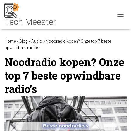
NAVIG
Home
»
Blog
»
Audio
»
Noodradio kopen? Onze top 7 beste
opwindbare radio’s
Noodradio kopen? Onze
top 7 beste opwindbare
radio’s