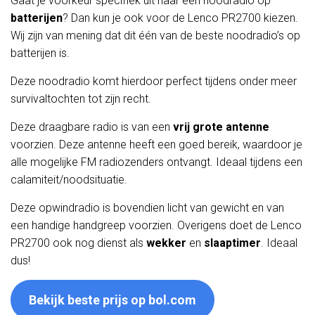
Gaat je voorkeur specifiek uit naar een noodradio op
batterijen
? Dan kun je ook voor de Lenco PR2700 kiezen.
Wij zijn van mening dat dit één van de beste noodradio’s op
batterijen is.
Deze noodradio komt hierdoor perfect tijdens onder meer
survivaltochten tot zijn recht.
Deze draagbare radio is van een
vrij grote antenne
voorzien. Deze antenne heeft een goed bereik, waardoor je
alle mogelijke FM radiozenders ontvangt. Ideaal tijdens een
calamiteit/noodsituatie.
Deze opwindradio is bovendien licht van gewicht en van
een handige handgreep voorzien. Overigens doet de Lenco
PR2700 ook nog dienst als
wekker
en
slaaptimer
. Ideaal
dus!
Bekijk beste prijs op bol.com