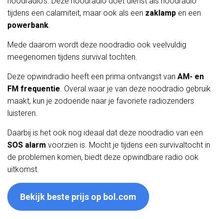
noodradio’s. Deze noodradio doet dienst als noodradio
tijdens een calamiteit, maar ook als een
zaklamp
en een
powerbank
.
Mede daarom wordt deze noodradio ook veelvuldig
meegenomen tijdens survival tochten.
Deze opwindradio heeft een prima ontvangst van
AM- en
FM frequentie
. Overal waar je van deze noodradio gebruik
maakt, kun je zodoende naar je favoriete radiozenders
luisteren.
Daarbij is het ook nog ideaal dat deze noodradio van een
SOS alarm
voorzien is. Mocht je tijdens een survivaltocht in
de problemen komen, biedt deze opwindbare radio ook
uitkomst.
Bekijk beste prijs op bol.com