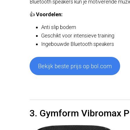
Bluetooth speakers kun je motiverende muziek
👍
Voordelen:
Anti slip bodem
Geschikt voor intensieve training
Ingebouwde Bluetooth speakers
Bekijk beste prijs op bol.com
3. Gymform Vibromax P