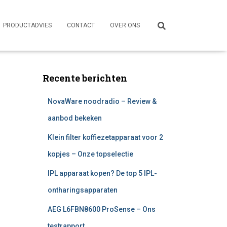
PRODUCTADVIES
CONTACT
OVER ONS
Recente berichten
NovaWare noodradio – Review &
aanbod bekeken
Klein filter koffiezetapparaat voor 2
kopjes – Onze topselectie
IPL apparaat kopen? De top 5 IPL-
ontharingsapparaten
AEG L6FBN8600 ProSense – Ons
testrapport