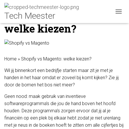
Shopify vs Magento:
N
A
welke kiezen?
V
I
G
A
T
I
Home
»
Shopify vs Magento: welke kiezen?
E
W
Wil jij binnenkort een bedrijfje starten maar zit je met je
I
S
handen in het haar omdat er zoveel bij komt kijken? Zie jij
S
door de bomen het bos niet meer?
E
L
Geen nood: maak gebruik van inventieve
E
softwareprogramma’s die jou de hand boven het hoofd
N
houden. Deze programma’s zorgen ervoor dat jij al je
financiën op een plek bij elkaar hebt zodat je niet urenlang
met je neus in de boeken hoeft te zitten om alle cijfertjes bij