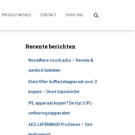
PRODUCTADVIES
CONTACT
OVER ONS
Recente berichten
NovaWare noodradio – Review &
aanbod bekeken
Klein filter koffiezetapparaat voor 2
kopjes – Onze topselectie
IPL apparaat kopen? De top 5 IPL-
ontharingsapparaten
AEG L6FBN8600 ProSense – Ons
testrapport