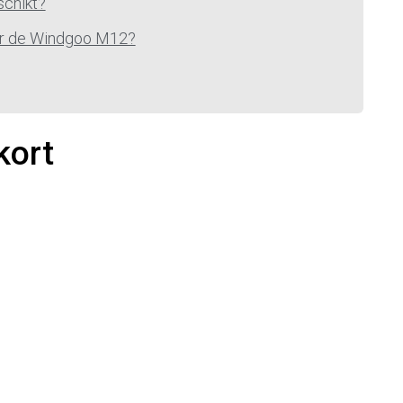
schikt?
r de Windgoo M12?
kort