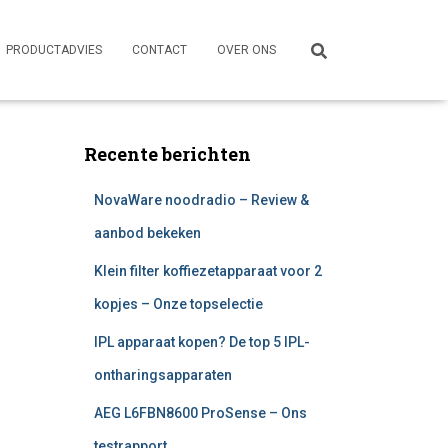
PRODUCTADVIES
CONTACT
OVER ONS
Recente berichten
NovaWare noodradio – Review &
aanbod bekeken
Klein filter koffiezetapparaat voor 2
kopjes – Onze topselectie
IPL apparaat kopen? De top 5 IPL-
ontharingsapparaten
AEG L6FBN8600 ProSense – Ons
testrapport