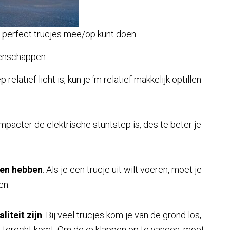
e perfect trucjes mee/op kunt doen.
genschappen:
 relatief licht is, kun je ‘m relatief makkelijk optillen
mpacter de elektrische stuntstep is, des te beter je
ten hebben
. Als je een trucje uit wilt voeren, moet je
en.
iteit zijn
. Bij veel trucjes kom je van de grond los,
p terecht komt. Om deze klappen op te vangen, moet