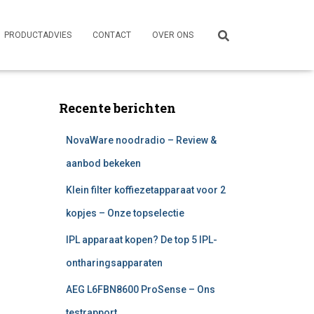
PRODUCTADVIES
CONTACT
OVER ONS
Recente berichten
NovaWare noodradio – Review &
aanbod bekeken
Klein filter koffiezetapparaat voor 2
kopjes – Onze topselectie
IPL apparaat kopen? De top 5 IPL-
ontharingsapparaten
AEG L6FBN8600 ProSense – Ons
testrapport