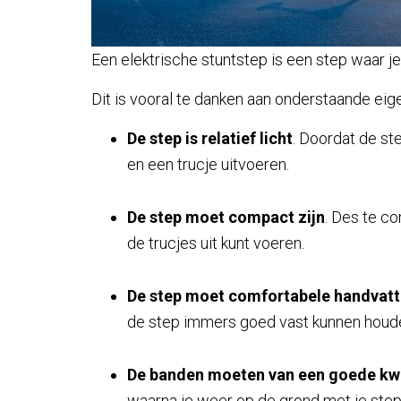
Een elektrische stuntstep is een step waar j
Dit is vooral te danken aan onderstaande ei
De step is relatief licht
. Doordat de step
en een trucje uitvoeren.
De step moet compact zijn
. Des te co
de trucjes uit kunt voeren.
De step moet comfortabele handvat
de step immers goed vast kunnen houd
De banden moeten van een goede kwal
waarna je weer op de grond met je ste