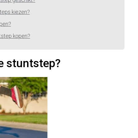
steps kiezen?
open?
ntstep kopen?
e stuntstep?