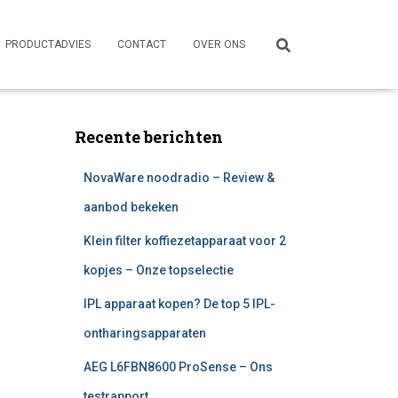
PRODUCTADVIES
CONTACT
OVER ONS
Recente berichten
NovaWare noodradio – Review &
aanbod bekeken
Klein filter koffiezetapparaat voor 2
kopjes – Onze topselectie
IPL apparaat kopen? De top 5 IPL-
ontharingsapparaten
AEG L6FBN8600 ProSense – Ons
testrapport