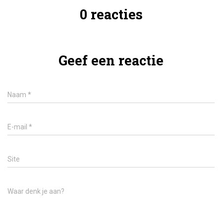
0 reacties
Geef een reactie
Naam
*
E-mail
*
Site
Waar denk je aan?