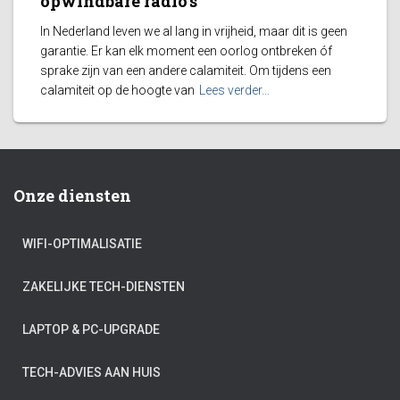
opwindbare radio’s
In Nederland leven we al lang in vrijheid, maar dit is geen
garantie. Er kan elk moment een oorlog ontbreken óf
sprake zijn van een andere calamiteit. Om tijdens een
calamiteit op de hoogte van
Lees verder…
Onze diensten
WIFI-OPTIMALISATIE
ZAKELIJKE TECH-DIENSTEN
LAPTOP & PC-UPGRADE
TECH-ADVIES AAN HUIS